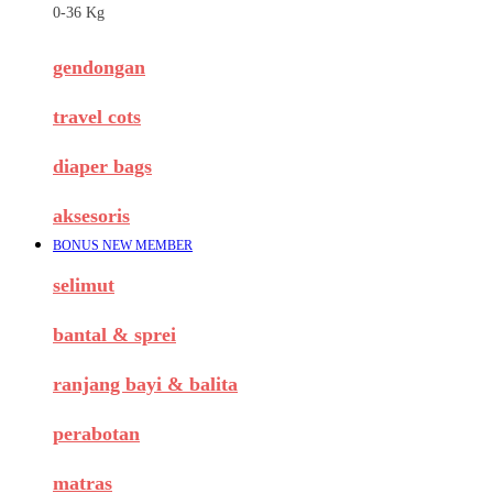
0-36 Kg
gendongan
travel cots
diaper bags
aksesoris
BONUS NEW MEMBER
selimut
bantal & sprei
ranjang bayi & balita
perabotan
matras