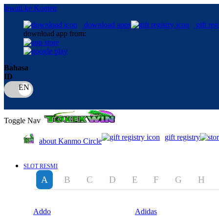
lewati ke Konten
download apps
gift reg
download app from:
Bahasa
ID
Toggle Nav
gift registry
about Kanmo Circle
SLOT RESMI
A
B
C
D
E
F
G
H
Addo
Adidas