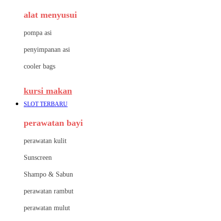
alat menyusui
pompa asi
penyimpanan asi
cooler bags
kursi makan
SLOT TERBARU
perawatan bayi
perawatan kulit
Sunscreen
Shampo & Sabun
perawatan rambut
perawatan mulut