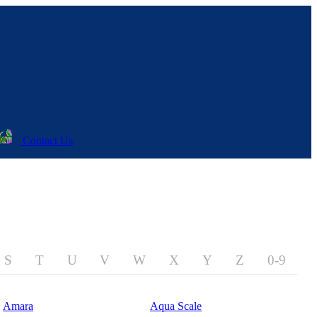
Contact Us
S
T
U
V
W
X
Y
Z
0-9
Amara
Aqua Scale